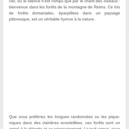
ciel, où le silence n’est rompu que par le chant des oiseaux :
bienvenue dans les forêts de la montagne de Reims. Ce trio
de forêts domaniales, éparpillées dans un paysage
pittoresque, est un véritable hymne à la nature.
Que vous préfériez les longues randonnées ou les pique-
niques dans des clairières ensoleillées, ces forêts sont un
appel à la détente et au ressourcement. La nuit venue, sous