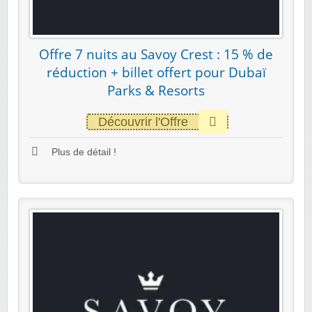
Offre 7 nuits au Savoy Crest : 15 % de
réduction + billet offert pour Dubaï
Parks & Resorts
Découvrir l'Offre
Plus de détail !