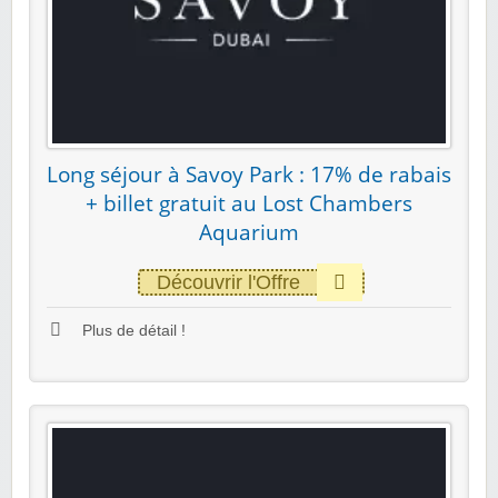
Long séjour à Savoy Park : 17% de rabais
+ billet gratuit au Lost Chambers
Aquarium
Découvrir l'Offre
Plus de détail !