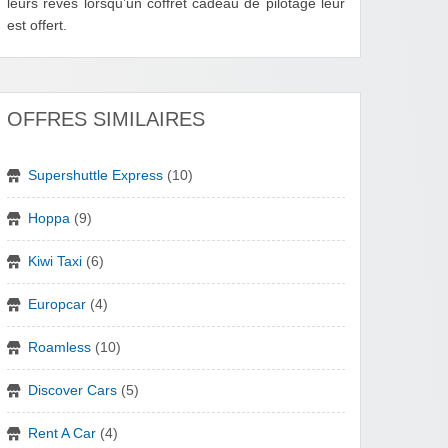
leurs rêves lorsqu’un coffret cadeau de pilotage leur
est offert.
OFFRES SIMILAIRES
Supershuttle Express
(10)
Hoppa
(9)
Kiwi Taxi
(6)
Europcar
(4)
Roamless
(10)
Discover Cars
(5)
Rent A Car
(4)