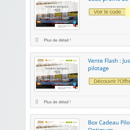
Voir le code
Plus de détail !
Vente Flash : Ju
pilotage
Découvrir l'Offr
Plus de détail !
Box Cadeau Pilo
Optimum