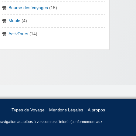
Bourse des Voyages
(15)
Muule
(4)
ActivTours
(14)
Types de Voyage
Mentions Légales
À propos
e navigation adaptées à vos centres d'intérêt (conformément aux