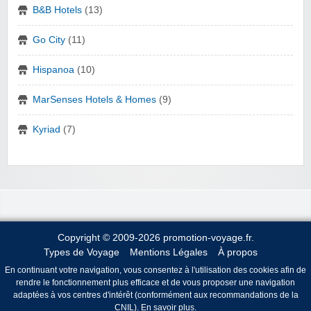
B&B Hotels
(13)
Go City
(11)
Hispanoa
(10)
MarSenses Hotels & Homes
(9)
Kyriad
(7)
Copyright © 2009-2026 promotion-voyage.fr.
Types de Voyage
Mentions Légales
À propos
En continuant votre navigation, vous consentez à l'utilisation des cookies afin de
rendre le fonctionnement plus efficace et de vous proposer une navigation
adaptées à vos centres d'intérêt (conformément aux recommandations de la
CNIL).
En savoir plus
.