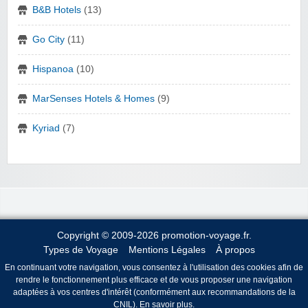
B&B Hotels
(13)
Go City
(11)
Hispanoa
(10)
MarSenses Hotels & Homes
(9)
Kyriad
(7)
Copyright © 2009-2026 promotion-voyage.fr.
Types de Voyage
Mentions Légales
À propos
En continuant votre navigation, vous consentez à l'utilisation des cookies afin de
rendre le fonctionnement plus efficace et de vous proposer une navigation
adaptées à vos centres d'intérêt (conformément aux recommandations de la
CNIL).
En savoir plus
.