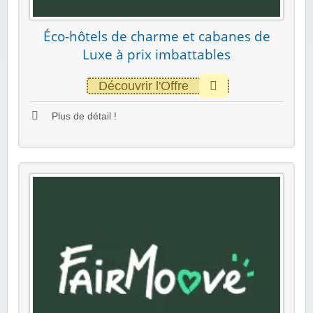
Éco-hôtels de charme et cabanes de
Luxe à prix imbattables
Découvrir l'Offre
Plus de détail !