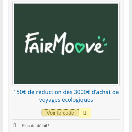
150€ de réduction dès 3000€ d’achat de
voyages écologiques
Voir le code
Plus de détail !