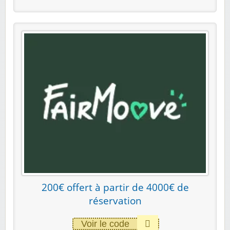
200€ offert à partir de 4000€ de
réservation
Voir le code