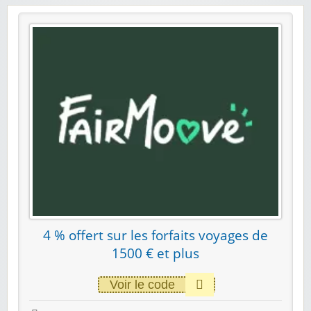
4 % offert sur les forfaits voyages de
1500 € et plus
Voir le code