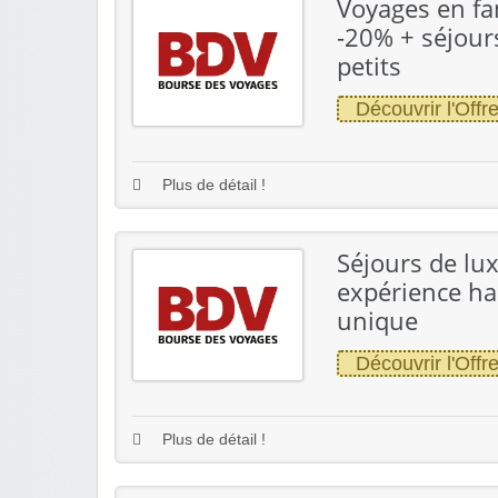
Voyages en fam
-20% + séjours
petits
Découvrir l'Offr
Plus de détail !
Séjours de lux
expérience h
unique
Découvrir l'Offr
Plus de détail !