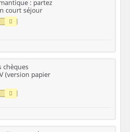
antique : partez
n court séjour
e
s chèques
 (version papier
e