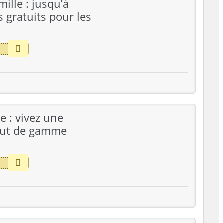
ille : jusqu’à
 gratuits pour les
e
e : vivez une
aut de gamme
e