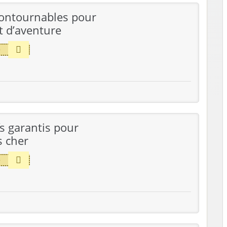
contournables pour
it d’aventure
e
fs garantis pour
s cher
e