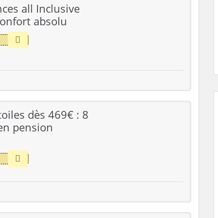
es all Inclusive
confort absolu
e
toiles dès 469€ : 8
 en pension
e