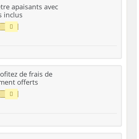
être apaisants avec
s inclus
e
ofitez de frais de
ment offerts
e