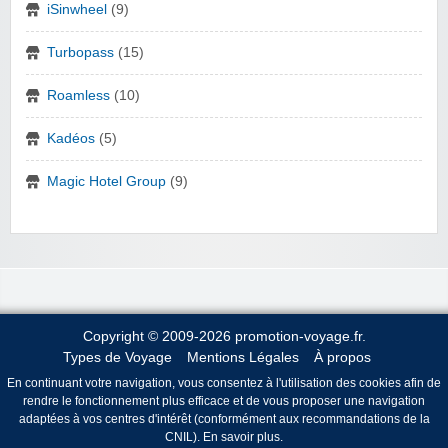
iSinwheel
(9)
Turbopass
(15)
Roamless
(10)
Kadéos
(5)
Magic Hotel Group
(9)
Copyright © 2009-2026 promotion-voyage.fr.
Types de Voyage
Mentions Légales
À propos
En continuant votre navigation, vous consentez à l'utilisation des cookies afin de
rendre le fonctionnement plus efficace et de vous proposer une navigation
adaptées à vos centres d'intérêt (conformément aux recommandations de la
CNIL).
En savoir plus
.