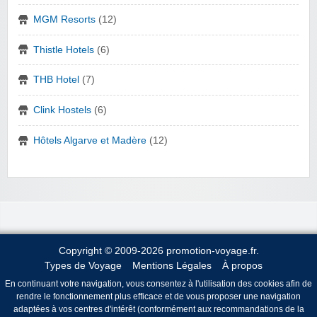
MGM Resorts
(12)
Thistle Hotels
(6)
THB Hotel
(7)
Clink Hostels
(6)
Hôtels Algarve et Madère
(12)
Copyright © 2009-2026 promotion-voyage.fr.
Types de Voyage
Mentions Légales
À propos
En continuant votre navigation, vous consentez à l'utilisation des cookies afin de
rendre le fonctionnement plus efficace et de vous proposer une navigation
adaptées à vos centres d'intérêt (conformément aux recommandations de la