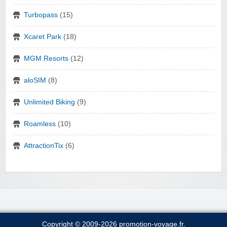
Turbopass
(15)
Xcaret Park
(18)
MGM Resorts
(12)
aloSIM
(8)
Unlimited Biking
(9)
Roamless
(10)
AttractionTix
(6)
Copyright © 2009-2026 promotion-voyage.fr.