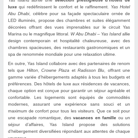
Yas Island abrite une
sélection prestigieuse d’hôtels de
luxe
qui redéfinissent le confort et le raffinement.
Yas Hotel
Abu Dhabi
, célèbre pour sa façade spectaculaire ornée de
LED illuminés, propose des chambres et suites élégamment
décorées offrant des vues imprenables sur le circuit Yas
Marina ou le magnifique littoral.
W Abu Dhabi – Yas Island
allie
design contemporain et hospitalité chaleureuse, avec des
chambres spacieuses, des restaurants gastronomiques et un
spa de renommée mondiale pour une relaxation ultime.
En outre, Yas Island collabore avec des partenaires de renom
tels que
Hilton
,
Crowne Plaza
et
Radisson Blu
, offrant une
gamme variée d’hébergements adaptés à tous les budgets et
préférences. Des hôtels de luxe aux résidences de vacances,
chaque option est conçue pour garantir un séjour agréable et
confortable. Les logements sont équipés de commodités
modernes, assurant une expérience sans souci et un
maximum de confort pour tous les visiteurs. Que ce soit pour
une escapade romantique, des
vacances en famille
ou un
séjour d’affaires, Yas Island propose des solutions
d’hébergement diversifiées répondant aux attentes de chaque