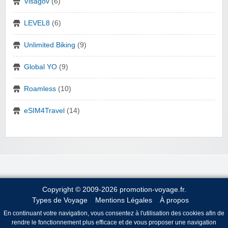
Visagov
(6)
LEVEL8
(6)
Unlimited Biking
(9)
Global YO
(9)
Roamless
(10)
eSIM4Travel
(14)
Copyright © 2009-2026 promotion-voyage.fr.
Types de Voyage
Mentions Légales
À propos
En continuant votre navigation, vous consentez à l'utilisation des cookies afin de
rendre le fonctionnement plus efficace et de vous proposer une navigation