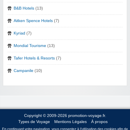
B&B Hotels
(13)
Aitken Spence Hotels
(7)
Kyriad
(7)
Mondial Tourisme
(13)
Tafer Hotels & Resorts
(7)
Campanile
(10)
Copyright © 2009-2026 promotion-voyage.fr.
Types de Voyage
Mentions Légales
À propos
En continuant votre navigation, vous consentez à l'utilisation des cookies afin de