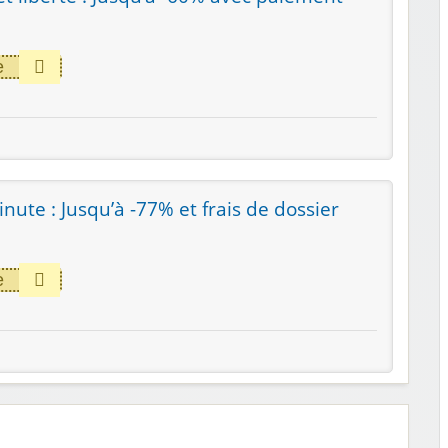
e
ute : Jusqu’à -77% et frais de dossier
e