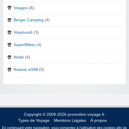
Visagov
(6)
Berger Camping
(4)
Visamundi
(3)
SuperBillets
(4)
Airalo
(4)
Roamic eSIM
(5)
Copyright © 2009-2026 promotion-voyage.fr.
Types de Voyage
Mentions Légales
À propos
En continuant votre navigation, vous consentez à l'utilisation des cookies afin de