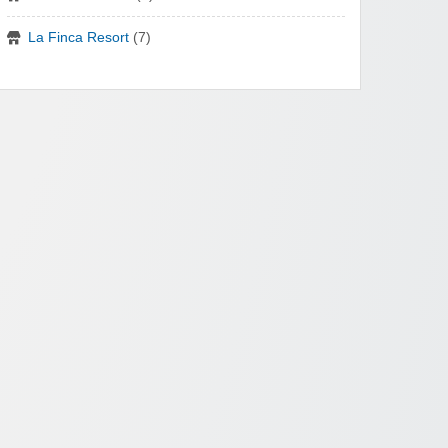
La Finca Resort
(7)