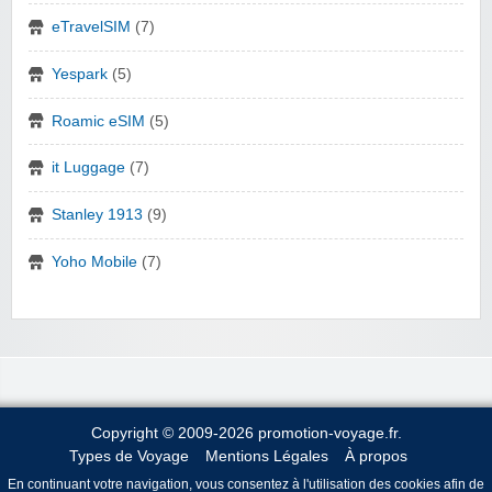
eTravelSIM
(7)
Yespark
(5)
Roamic eSIM
(5)
it Luggage
(7)
Stanley 1913
(9)
Yoho Mobile
(7)
Copyright © 2009-2026 promotion-voyage.fr.
Types de Voyage
Mentions Légales
À propos
En continuant votre navigation, vous consentez à l'utilisation des cookies afin de