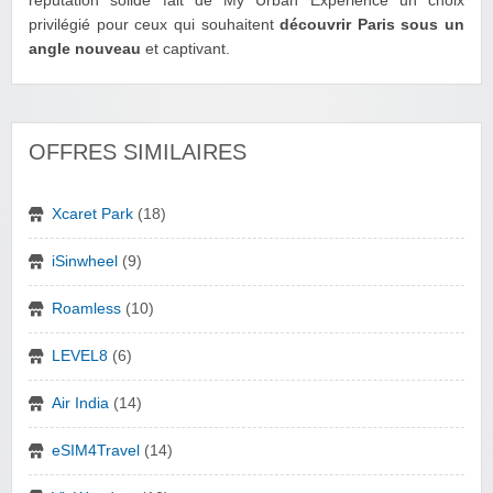
réputation solide fait de My Urban Experience un choix
privilégié pour ceux qui souhaitent
découvrir Paris sous un
angle nouveau
et captivant.
OFFRES SIMILAIRES
Xcaret Park
(18)
iSinwheel
(9)
Roamless
(10)
LEVEL8
(6)
Air India
(14)
eSIM4Travel
(14)