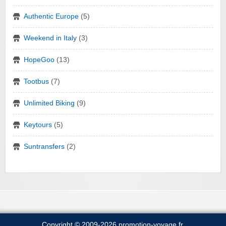
Authentic Europe
(5)
Weekend in Italy
(3)
HopeGoo
(13)
Tootbus
(7)
Unlimited Biking
(9)
Keytours
(5)
Suntransfers
(2)
Copyright © 2009-2026 promotion-voyage.fr.