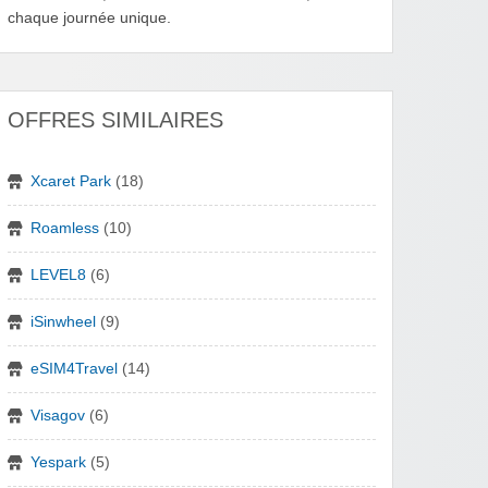
chaque journée unique.
OFFRES SIMILAIRES
Xcaret Park
(18)
Roamless
(10)
LEVEL8
(6)
iSinwheel
(9)
eSIM4Travel
(14)
Visagov
(6)
Yespark
(5)