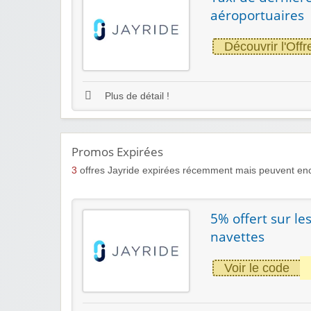
aéroportuaires
Découvrir l'Offr
Plus de détail !
Promos Expirées
3
offres Jayride expirées récemment mais peuvent enc
5% offert sur le
navettes
Voir le code