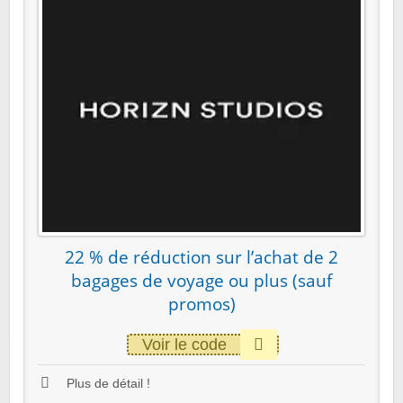
22 % de réduction sur l’achat de 2
bagages de voyage ou plus (sauf
promos)
Voir le code
Plus de détail !