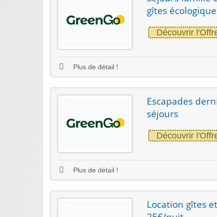
gîtes écologique
Découvrir l'Offr
Plus de détail !
Escapades derni
séjours
Découvrir l'Offr
Plus de détail !
Location gîtes e
25€/nuit