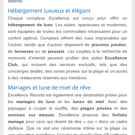
détente.
Hébergement luxueux et élégant
Chaque complexe Excellence est conçu pour offrir un
hébergement de luxe
. Les suites, spacieuses et modernes,
sont équipées de toutes les commodités nécessaires pour un
confort optimal. Certaines offrent des vues imprenables sur
l’océan, tandis que d’autres disposent de
piscines privées
,
de
terrasses
ou de
jacuzzis
. Les couples à la recherche de
moments d’intimité peuvent profiter des suites
Excellence
Club
, qui incluent des services exclusifs, tels que des
concierges dédiés, des zones privées sur la plage et un accès
à des restaurants réservés aux membres.
Mariages et lune de miel de rêve
Excellence Resorts est également une destination prisée pour
les
mariages de luxe
et les
lunes de miel
. Avec des
paysages à couper le souffle, des
plages privées
et des
services sur mesure
, Excellence propose des
forfaits
mariage
pour ceux qui rêvent de dire « oui » dans un cadre
idyllique. Que ce soit une cérémonie intime sur la plage ou
une réception grandiose, l’équipe de planification d’Excellence