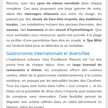
Resorts, avec des
spas de classe mondiale
dans chaque
complexe. Ces spas proposent une large gamme de soins,
allant des
massages relaxants
aux soins du visage, en
passant par des
rituels de bien-être inspirés des traditions
locales
. Les installations incluent des piscines thermales, des
saunas
, des
hammams
et des
circuit d’hydrothérapie
. Que
vous souhaitiez vous ressourcer après une journée à la plage
ou profiter d’une parenthèse bien-être en couple, le
Spa Miilé
est l’endroit idéal pour se détendre et se revitaliser.
Gastronomie internationale et diversifiée
L’expérience culinaire chez Excellence Resorts est l’un des
points forts de chaque séjour. Avec un
large éventail de
restaurants à thème
, les complexes offrent des cuisines
variées, allant de la gastronomie méditerranéenne à la cuisine
asiatique, en passant par les spécialités locales des Caraïbes.
Tous les repas sont inclus dans l’offre « tout compris », et les
hôtes ont la possibilité de dîner dans n’importe quel restaurant
du complexe sans réservation. Cette flexibilité permet de
déguster une cuisine raffinée dans un cadre décontracté ou
élégant, selon les envies.