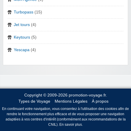
Turbopass
(15)
Jet tours
(4)
Keytours
(5)
Yescapa
(4)
Copyright © 2009-2026 promotion-voyage.fr.
Types de Voyage
Mentions Légales
À propos
En continuant votre navigation, vous consentez à l'utilisation des cookies afin de
rendre le fonctionnement plus efficace et de vous proposer une navigation
adaptées à vos centres d'intérêt (conformément aux recommandations de la
CNIL).
En savoir plus
.