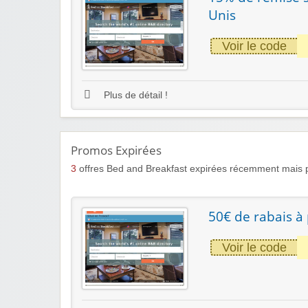
Unis
Voir le code
Plus de détail !
Promos Expirées
3
offres Bed and Breakfast expirées récemment mais p
50€ de rabais à
Voir le code