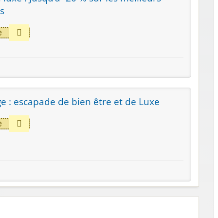
es
e
e : escapade de bien être et de Luxe
e