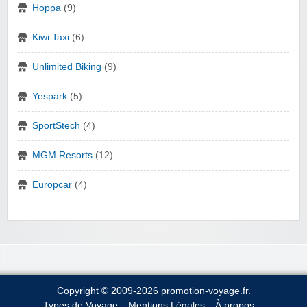
Hoppa
(9)
Kiwi Taxi
(6)
Unlimited Biking
(9)
Yespark
(5)
SportStech
(4)
MGM Resorts
(12)
Europcar
(4)
Copyright © 2009-2026 promotion-voyage.fr.
Types de Voyage
Mentions Légales
À propos