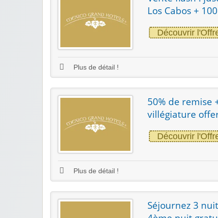
Los Cabos + 100
Découvrir l'Offr
Plus de détail !
50% de remise + 
villégiature offe
Découvrir l'Offr
Plus de détail !
Séjournez 3 nuit
4ème nuit gratu